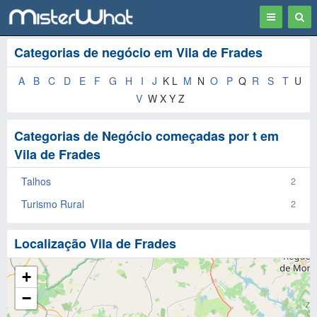
Toggle
Togg
navigation
Sear
Categorias de negócio em Vila de Frades
A
B
C
D
E
F
G
H
I
J
K L
M
N
O
P
Q
R
S
T
U
V
W X Y Z
Categorias de Negócio começadas por t em
Vila de Frades
Talhos
2
Turismo Rural
2
Localização Vila de Frades
+
−