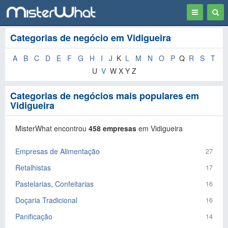
Toggle
Togg
navigation
Sear
Categorias de negócio em Vidigueira
A
B
C
D
E
F
G
H
I
J
K
L
M
N
O
P
Q
R
S
T
U
V
W X Y Z
Categorias de negócios mais populares em
Vidigueira
MisterWhat encontrou
458 empresas
em Vidigueira
Empresas de Alimentação
27
Retalhistas
17
Pastelarias, Confeitarias
16
Doçaria Tradicional
16
Panificação
14