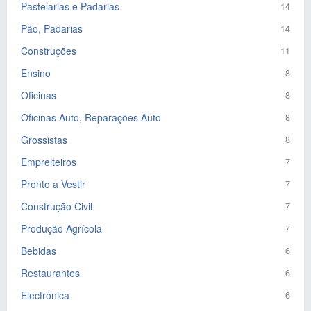
Pastelarias e Padarias
14
Pão, Padarias
14
Construções
11
Ensino
8
Oficinas
8
Oficinas Auto, Reparações Auto
8
Grossistas
8
Empreiteiros
7
Pronto a Vestir
7
Construção Civil
7
Produção Agrícola
7
Bebidas
6
Restaurantes
6
Electrónica
6