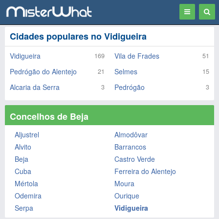
Toggle
Togg
navigation
Sear
Cidades populares no Vidigueira
Vidigueira
Vila de Frades
169
51
Pedrógão do Alentejo
Selmes
21
15
Alcaria da Serra
Pedrógão
3
3
Concelhos de Beja
Aljustrel
Almodôvar
Alvito
Barrancos
Beja
Castro Verde
Cuba
Ferreira do Alentejo
Mértola
Moura
Odemira
Ourique
Serpa
Vidigueira