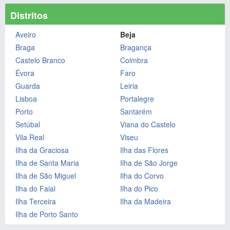
Distritos
Aveiro
Beja
Braga
Bragança
Castelo Branco
Coimbra
Évora
Faro
Guarda
Leiria
Lisboa
Portalegre
Porto
Santarém
Setúbal
Viana do Castelo
Vila Real
Viseu
Ilha da Graciosa
Ilha das Flores
Ilha de Santa Maria
Ilha de São Jorge
Ilha de São Miguel
Ilha do Corvo
Ilha do Faial
Ilha do Pico
Ilha Terceira
Ilha da Madeira
Ilha de Porto Santo