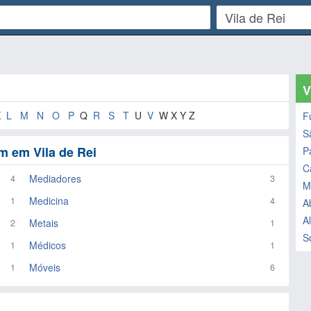
V
K
L
M
N
O
P
Q
R
S
T
U
V
W X Y Z
F
S
m em Vila de Rei
P
C
Mediadores
4
3
M
Medicina
1
4
A
A
Metais
2
1
S
Médicos
1
1
Móveis
1
6