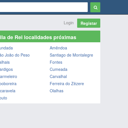
Login
Registar
ila de Rei localidades próximas
undada
Amêndoa
ão João do Peso
Santiago de Montalegre
alhais
Fontes
ardigos
Cumeada
armeleiro
Carvalhal
boboreira
Ferreira do Zêzere
lcaravela
Olalhas
outo