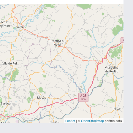
Leaflet
| ©
OpenStreetMap
contributors