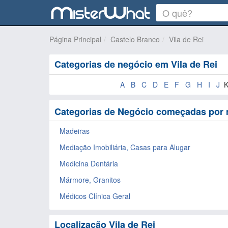
Página Principal
Castelo Branco
Vila de Rei
Categorias de negócio em Vila de Rei
A
B
C
D
E
F
G
H
I
J
Categorias de Negócio começadas por 
Madeiras
Mediação Imobiliária, Casas para Alugar
Medicina Dentária
Mármore, Granitos
Médicos Clínica Geral
Localização Vila de Rei