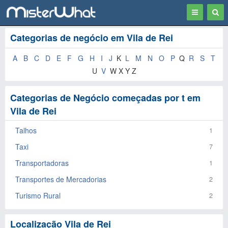
Toggle
Togg
navigation
Sear
Categorias de negócio em Vila de Rei
A
B
C
D
E
F
G
H
I
J
K
L
M
N
O
P
Q
R
S
T
U
V
W X Y Z
Categorias de Negócio começadas por t em
Vila de Rei
Talhos
1
Taxi
7
Transportadoras
1
Transportes de Mercadorias
2
Turismo Rural
2
Localização Vila de Rei