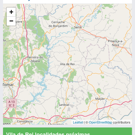
+
−
Leaflet
| ©
OpenStreetMap
contributors
Vila de Rei localidades próximas