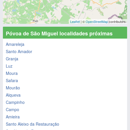
Leaflet
| ©
OpenStreetMap
contributors
Póvoa de São Miguel localidades próximas
Amareleja
Santo Amador
Granja
Luz
Moura
Safara
Mourão
Alqueva
Campinho
Campo
Amieira
Santo Aleixo da Restauração