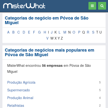
Toggle
Togg
navigation
Sear
Categorias de negócio em Póvoa de São
Miguel
A
B
C
D
E
F
G
H
I
J
K
L
M
N
O
P
Q
R
S
T U
V
W X Y Z
Categorias de negócios mais populares em
Póvoa de São Miguel
MisterWhat encontrou
56 empresas
em Póvoa de São
Miguel
Produção Agrícola
5
Supermercado
5
Produção Animal
4
Retalhistas
2