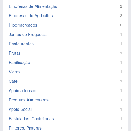
Empresas de Alimentação
2
Empresas de Agricultura
2
Hipermercados
2
Juntas de Freguesia
1
Restaurantes
1
Frutas
1
Panificação
1
Vidros
1
Café
1
Apoio a Idosos
1
Produtos Alimentares
1
Apoio Social
1
Pastelarias, Confeitarias
1
Pintores, Pinturas
1