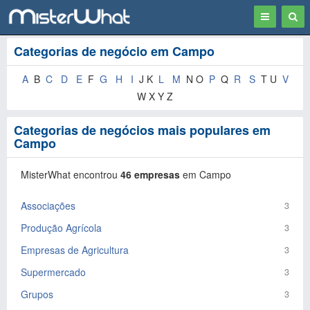
Toggle
Togg
navigation
Sear
Categorias de negócio em Campo
A
B
C
D
E
F
G
H
I
J K
L
M
N O
P
Q
R
S
T U
V
W X Y Z
Categorias de negócios mais populares em
Campo
MisterWhat encontrou
46 empresas
em Campo
Associações
3
Produção Agrícola
3
Empresas de Agricultura
3
Supermercado
3
Grupos
3