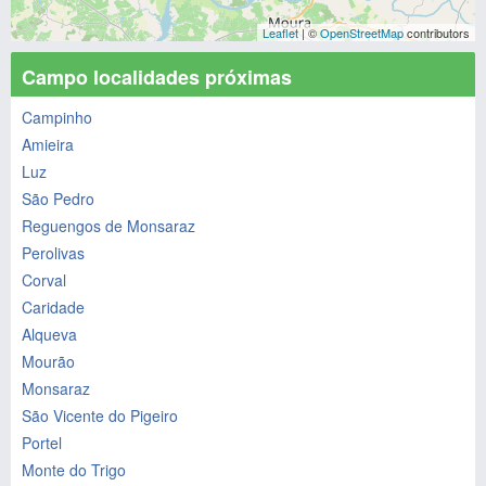
Leaflet
| ©
OpenStreetMap
contributors
Campo localidades próximas
Campinho
Amieira
Luz
São Pedro
Reguengos de Monsaraz
Perolivas
Corval
Caridade
Alqueva
Mourão
Monsaraz
São Vicente do Pigeiro
Portel
Monte do Trigo