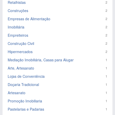
Retalhistas
2
Construções
2
Empresas de Alimentação
2
Imobiliária
2
Empreiteiros
2
Construção Civil
2
Hipermercados
2
Mediação Imobiliária, Casas para Alugar
1
Arte, Artesanato
1
Lojas de Conveniência
1
Doçaria Tradicional
1
Artesanato
1
Promoção Imobiliaria
1
Pastelarias e Padarias
1