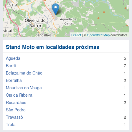
Leaflet
| ©
OpenStreetMap
contributors
Stand Moto em localidades próximas
Águeda
5
Barrô
7
Belazaima do Chão
1
Borralha
2
Mourisca do Vouga
1
Óis da Ribeira
1
Recardães
2
São Pedro
1
Travassô
2
Trofa
1