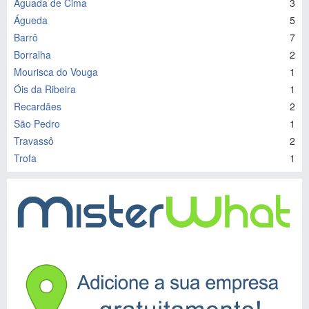
Aguada de Cima
3
Águeda
5
Barrô
7
Borralha
2
Mourisca do Vouga
1
Óis da Ribeira
1
Recardães
2
São Pedro
1
Travassô
2
Trofa
1