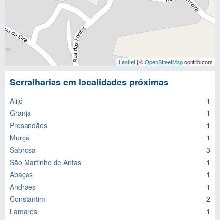
Leaflet
| ©
OpenStreetMap
contributors
Serralharias em localidades próximas
Alijó
1
Granja
1
Presandães
1
Murça
1
Sabrosa
3
São Martinho de Antas
1
Abaças
1
Andrães
1
Constantim
2
Lamares
1