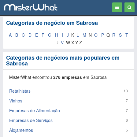
Toggle
Togg
navigation
Sear
Categorias de negócio em Sabrosa
A
B
C
D
E
F
G
H
I
J
K
L
M
N
O
P
Q
R
S
T
U
V
W X Y Z
Categorias de negócios mais populares em
Sabrosa
MisterWhat encontrou
276 empresas
em Sabrosa
Retalhistas
13
Vinhos
7
Empresas de Alimentação
7
Empresas de Serviços
6
Alojamentos
5