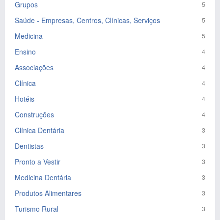
Grupos
5
Saúde - Empresas, Centros, Clínicas, Serviços
5
Medicina
5
Ensino
4
Associações
4
Clínica
4
Hotéis
4
Construções
4
Clínica Dentária
3
Dentistas
3
Pronto a Vestir
3
Medicina Dentária
3
Produtos Alimentares
3
Turismo Rural
3