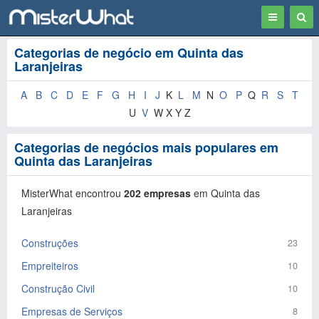
Toggle
Togg
navigation
Sear
Categorias de negócio em Quinta das
Laranjeiras
A
B
C
D
E
F
G
H
I
J
K
L
M
N
O
P
Q
R
S
T
U
V
W X Y Z
Categorias de negócios mais populares em
Quinta das Laranjeiras
MisterWhat encontrou
202 empresas
em Quinta das
Laranjeiras
Construções
23
Empreiteiros
10
Construção Civil
10
Empresas de Serviços
8