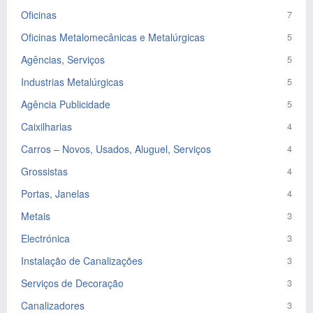
Oficinas
7
Oficinas Metalomecânicas e Metalúrgicas
5
Agências, Serviços
5
Industrias Metalúrgicas
5
Agência Publicidade
5
Caixilharias
4
Carros – Novos, Usados, Aluguel, Serviços
4
Grossistas
4
Portas, Janelas
4
Metais
3
Electrónica
3
Instalação de Canalizações
3
Serviços de Decoração
3
Canalizadores
3