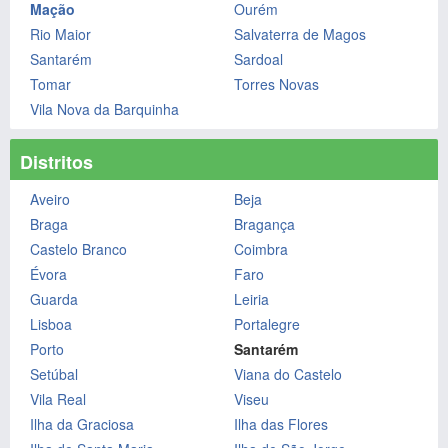
Mação
Ourém
Rio Maior
Salvaterra de Magos
Santarém
Sardoal
Tomar
Torres Novas
Vila Nova da Barquinha
Distritos
Aveiro
Beja
Braga
Bragança
Castelo Branco
Coimbra
Évora
Faro
Guarda
Leiria
Lisboa
Portalegre
Porto
Santarém
Setúbal
Viana do Castelo
Vila Real
Viseu
Ilha da Graciosa
Ilha das Flores