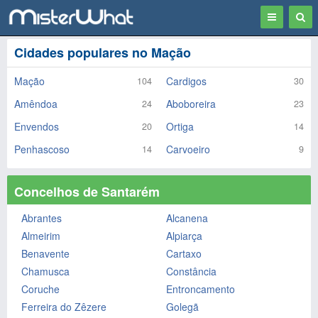
Toggle
Togg
navigation
Sear
Cidades populares no Mação
Mação
Cardigos
104
30
Amêndoa
Aboboreira
24
23
Envendos
Ortiga
20
14
Penhascoso
Carvoeiro
14
9
Concelhos de Santarém
Abrantes
Alcanena
Almeirim
Alpiarça
Benavente
Cartaxo
Chamusca
Constância
Coruche
Entroncamento
Ferreira do Zêzere
Golegã