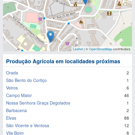
Leaflet
| ©
OpenStreetMap
contributors
Produção Agrícola em localidades próximas
Orada
2
São Bento do Cortiço
1
Veiros
6
Campo Maior
46
Nossa Senhora Graça Degolados
1
Barbacena
2
Elvas
88
São Vicente e Ventosa
12
Vila Boim
8