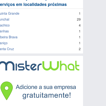
erviços em localidades próximas
uinta Grande
1
unchal
29
achico
4
anhas
1
ibeira Brava
1
aniço
1
anta Cruz
2