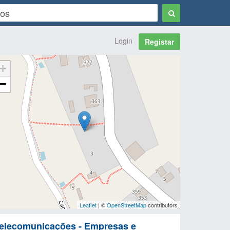
Login
Registar
+
−
Leaflet
| ©
OpenStreetMap
contributors
elecomunicações - Empresas e