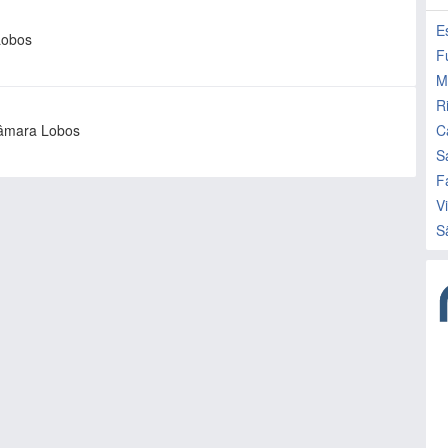
E
Lobos
F
M
R
Câmara Lobos
C
S
F
Vi
S