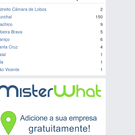
streito Câmara de Lobos
2
unchal
150
achico
9
ibeira Brava
5
aniço
6
anta Cruz
4
aial
1
la
1
ão Vicente
1