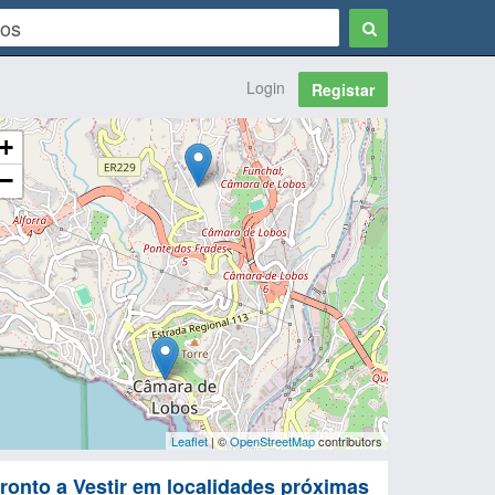
Login
Registar
+
−
Leaflet
| ©
OpenStreetMap
contributors
ronto a Vestir em localidades próximas