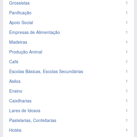
Grossistas
1
Panificação
1
Apoio Social
1
Empresas de Alimentação
1
Madeiras
1
Produção Animal
1
Café
1
Escolas Básicas, Escolas Secundárias
1
Asilos
1
Ensino
1
Caixilharias
1
Lares de Idosos
1
Pastelarias, Confeitarias
1
Hotéis
1