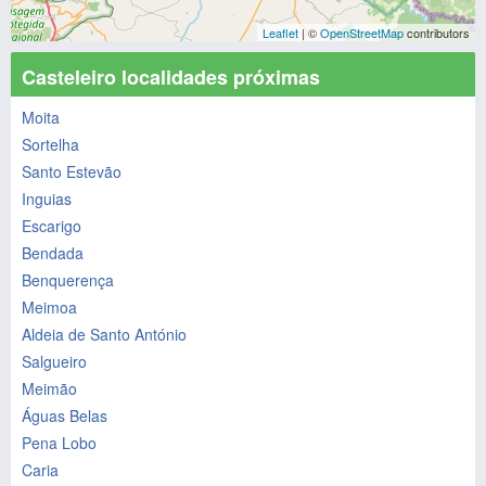
Leaflet
| ©
OpenStreetMap
contributors
Casteleiro localidades próximas
Moita
Sortelha
Santo Estevão
Inguias
Escarigo
Bendada
Benquerença
Meimoa
Aldeia de Santo António
Salgueiro
Meimão
Águas Belas
Pena Lobo
Caria