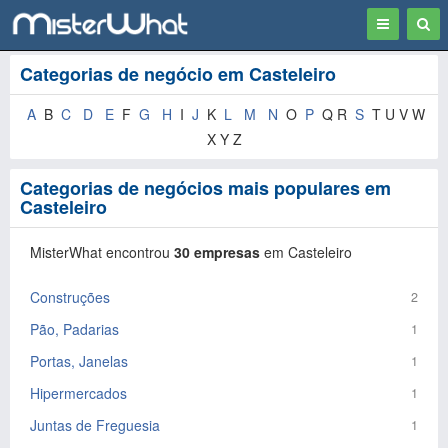
Toggle
Togg
navigation
Sear
Categorias de negócio em Casteleiro
A
B
C
D
E
F
G
H
I
J
K
L
M
N
O
P
Q R
S
T U V W
X Y Z
Categorias de negócios mais populares em
Casteleiro
MisterWhat encontrou
30 empresas
em Casteleiro
Construções
2
Pão, Padarias
1
Portas, Janelas
1
Hipermercados
1
Juntas de Freguesia
1