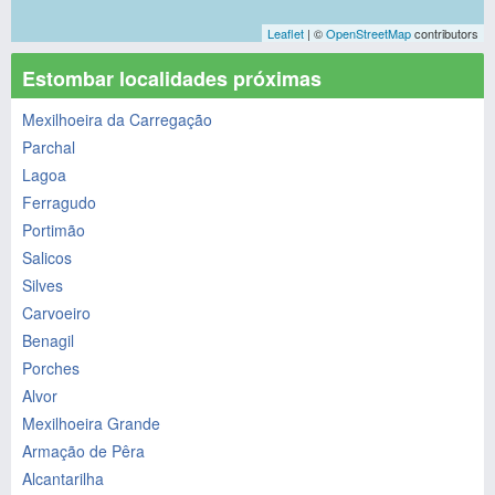
Leaflet
| ©
OpenStreetMap
contributors
Estombar localidades próximas
Mexilhoeira da Carregação
Parchal
Lagoa
Ferragudo
Portimão
Salicos
Silves
Carvoeiro
Benagil
Porches
Alvor
Mexilhoeira Grande
Armação de Pêra
Alcantarilha