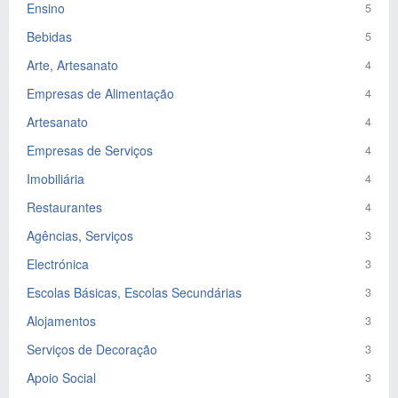
Ensino
5
Bebidas
5
Arte, Artesanato
4
Empresas de Alimentação
4
Artesanato
4
Empresas de Serviços
4
Imobiliária
4
Restaurantes
4
Agências, Serviços
3
Electrónica
3
Escolas Básicas, Escolas Secundárias
3
Alojamentos
3
Serviços de Decoração
3
Apoio Social
3