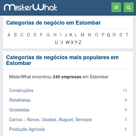
Toggle
Togg
navigation
Sear
Categorias de negócio em Estombar
A
B
C
D
E
F
G
H
I
J
K
L
M
N
O
P
Q
R
S
T
U
V
W X Y Z
Categorias de negócios mais populares em
Estombar
MisterWhat encontrou
240 empresas
em Estombar
Construções
13
Retalhistas
8
Grossistas
6
Carros – Novos, Usados, Aluguel, Serviços
5
Produção Agrícola
5