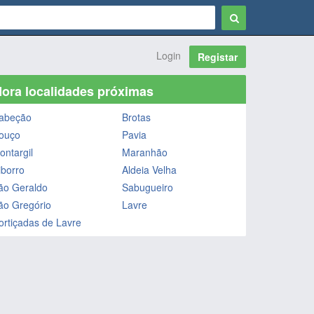
Login
Registar
ora localidades próximas
abeção
Brotas
ouço
Pavia
ontargil
Maranhão
iborro
Aldeia Velha
ão Geraldo
Sabugueiro
ão Gregório
Lavre
ortiçadas de Lavre