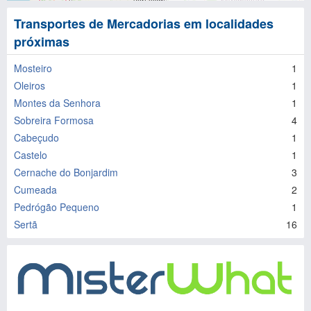
Transportes de Mercadorias em localidades
próximas
Mosteiro
1
Oleiros
1
Montes da Senhora
1
Sobreira Formosa
4
Cabeçudo
1
Castelo
1
Cernache do Bonjardim
3
Cumeada
2
Pedrógão Pequeno
1
Sertã
16