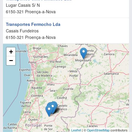
Lugar Casais S/ N
6150-321
Proença-a-Nova
Transportes Fermocho Lda
Casais Fundeiros
6150-321
Proença-a-Nova
+
−
Leaflet
| ©
OpenStreetMap
contributors