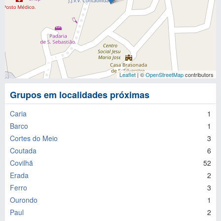
Leaflet
| ©
OpenStreetMap
contributors
Grupos em localidades próximas
Caria
1
Barco
1
Cortes do Meio
3
Coutada
6
Covilhã
52
Erada
2
Ferro
3
Ourondo
1
Paul
2