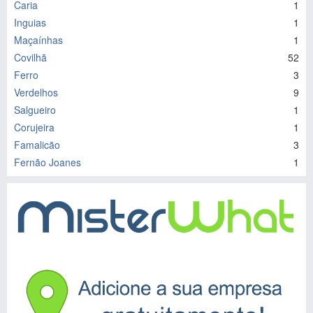
Caria
1
Inguias
1
Maçaínhas
1
Covilhã
52
Ferro
3
Verdelhos
9
Salgueiro
1
Corujeira
1
Famalicão
3
Fernão Joanes
1