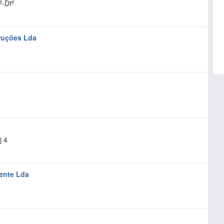
º-Dtº
ruções Lda
j 4
ente Lda