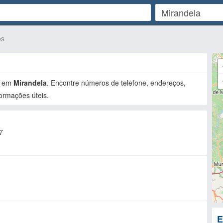
os
em
Mirandela
. Encontre números de telefone, endereços,
ormações úteis.
7
E