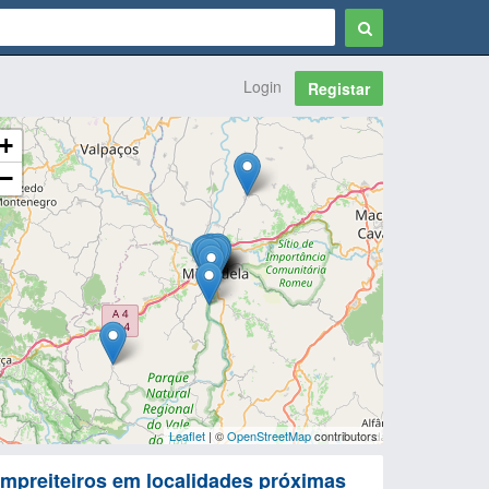
Login
Registar
+
−
Leaflet
| ©
OpenStreetMap
contributors
mpreiteiros em localidades próximas