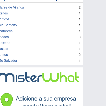
lares de Vilariça
2
ornes
1
ortiços
1
ale Benfeito
1
bambres
1
edães
3
reixeda
1
assos
1
omeu
2
ão Salvador
1