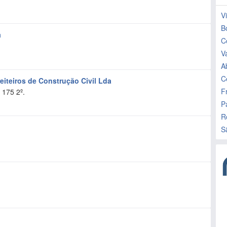
Vi
B
a
C
V
A
C
iteiros de Construção Civil Lda
F
 175 2º.
P
R
S