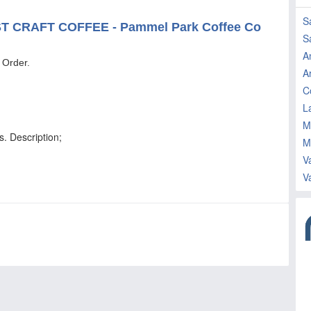
S
S
A
A
C
L
M
M
V
V