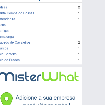
alsas
2
anta Comba de Rossas
1
mendoeira
1
rcas
1
ortiços
1
amalonga
1
acedo de Cavaleiros
12
urçós
1
ale Benfeito
1
ale de Prados
1