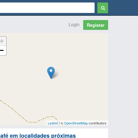
Login
Registar
+
−
Leaflet
| ©
OpenStreetMap
contributors
afé em localidades próximas