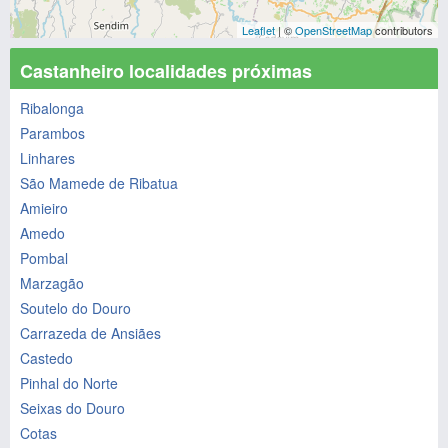
Leaflet
| ©
OpenStreetMap
contributors
Castanheiro localidades próximas
Ribalonga
Parambos
Linhares
São Mamede de Ribatua
Amieiro
Amedo
Pombal
Marzagão
Soutelo do Douro
Carrazeda de Ansiães
Castedo
Pinhal do Norte
Seixas do Douro
Cotas