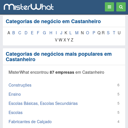
Toggle
Togg
navigation
Sear
Categorias de negócio em Castanheiro
A
B
C
D
E
F
G
H
I
J
K
L
M
N
O
P
Q R
S
T
U
V W X Y Z
Categorias de negócios mais populares em
Castanheiro
MisterWhat encontrou
87 empresas
em Castanheiro
Construções
6
Ensino
5
Escolas Básicas, Escolas Secundárias
5
Escolas
5
Fabricantes de Calçado
4