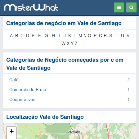
Toggle
Togg
navigation
Sear
Categorias de negócio em Vale de Santiago
A
B
C
D
E
F
G
H
I
J
K
L
M N O
P
Q R
S
T
U
V
W X Y Z
Categorias de Negócio começadas por c em
Vale de Santiago
Café
2
Comércio de Fruta
1
Cooperativas
1
Localização Vale de Santiago
+