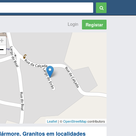
Login
Registar
+
−
Leaflet
| ©
OpenStreetMap
contributors
ármore, Granitos em localidades