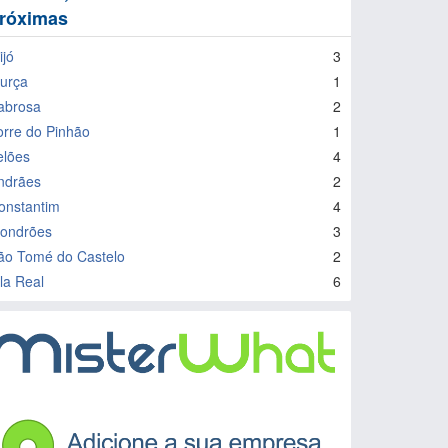
róximas
ijó
3
urça
1
abrosa
2
orre do Pinhão
1
elões
4
ndrães
2
onstantim
4
ondrões
3
ão Tomé do Castelo
2
ila Real
6