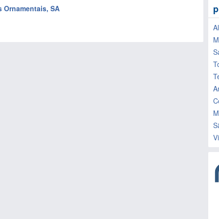
p
s Ornamentais, SA
Al
M
S
T
T
A
C
M
S
V