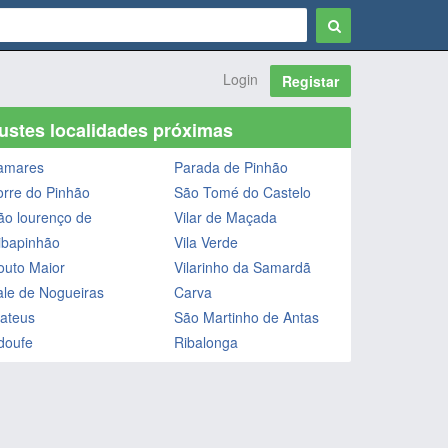
Login
Registar
ustes localidades próximas
amares
Parada de Pinhão
orre do Pinhão
São Tomé do Castelo
ão lourenço de
Vilar de Maçada
ibapinhão
Vila Verde
outo Maior
Vilarinho da Samardã
ale de Nogueiras
Carva
ateus
São Martinho de Antas
doufe
Ribalonga