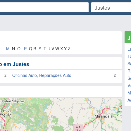
J
 L
M
N
O
P
Q R
S
T U V W X Y Z
L
T
o em Justes
S
R
Oficinas Auto, Reparações Auto
2
2
S
V
M
A