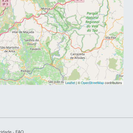
Leaflet
| ©
OpenStreetMap
contributors
acidade
-
FAQ