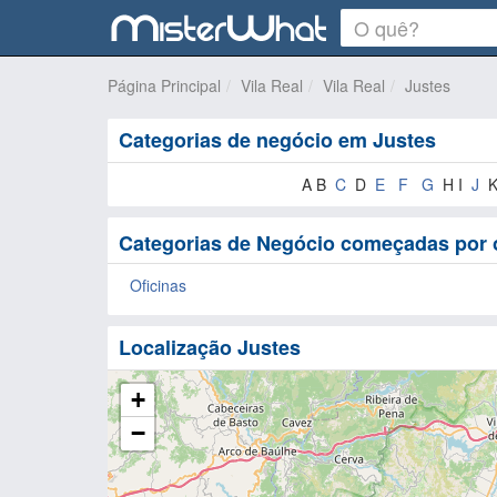
Página Principal
Vila Real
Vila Real
Justes
Categorias de negócio em Justes
A B
C
D
E
F
G
H I
J
K
Categorias de Negócio começadas por 
Oficinas
Localização Justes
+
−