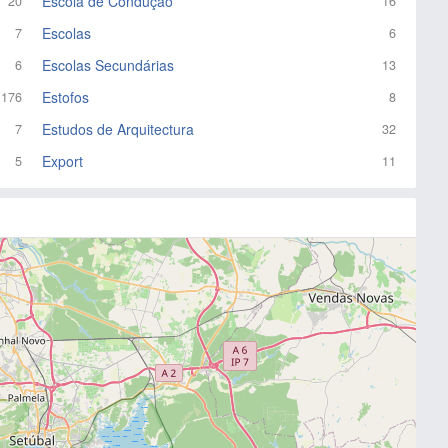
Escola de Condução
20
16
Escolas
7
6
Escolas Secundárias
6
13
Estofos
176
8
Estudos de Arquitectura
7
32
Export
5
11