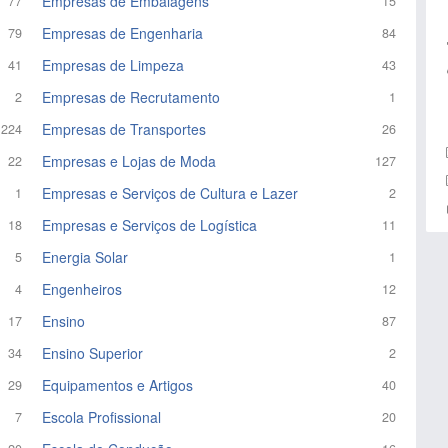
Empresas de Embalagens
77
15
Empresas de Engenharia
79
84
Empresas de Limpeza
41
43
Empresas de Recrutamento
2
1
Empresas de Transportes
224
26
Empresas e Lojas de Moda
22
127
Empresas e Serviços de Cultura e Lazer
1
2
Empresas e Serviços de Logística
18
11
Energia Solar
5
1
Engenheiros
4
12
Ensino
17
87
Ensino Superior
34
2
Equipamentos e Artigos
29
40
Escola Profissional
7
20