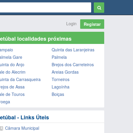
Login
Registar
etúbal localidades próximas
ampaio
Quinta das Laranjeiras
almela Gare
Palmela
uinta do Anjo
Brejos dos Carreteiros
ale do Alecrim
Areias Gordas
uinta da Carrasqueira
Torneiros
rejos de Assa
Lagoínha
ale de Touros
Boiças
roega
etúbal - Links Úteis
Câmara Municipal