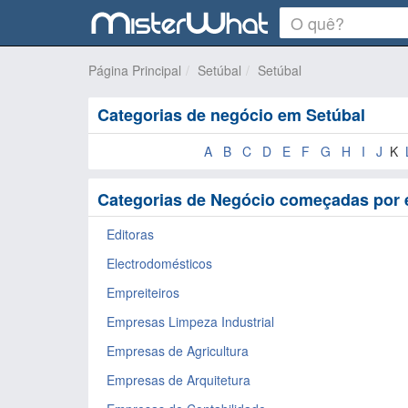
Página Principal
Setúbal
Setúbal
Categorias de negócio em Setúbal
A
B
C
D
E
F
G
H
I
J
K
Categorias de Negócio começadas por 
Editoras
Electrodomésticos
Empreiteiros
Empresas Limpeza Industrial
Empresas de Agricultura
Empresas de Arquitetura