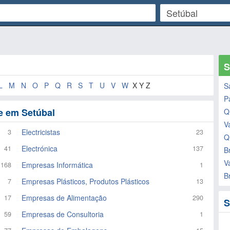
S
L
M
N
O
P
Q
R
S
T
U
V
W
X Y Z
S
P
e em Setúbal
Q
V
Electricistas
3
23
Q
Electrónica
41
137
B
V
Empresas Informática
168
1
B
Empresas Plásticos, Produtos Plásticos
7
13
Empresas de Alimentação
17
290
S
Empresas de Consultoria
59
1