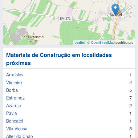
Leaflet
| ©
OpenStreetMap
contributors
Materiais de Construção em localidades
próximas
Arraiolos
1
Vimieiro
2
Borba
5
Estremoz
7
Azaruja
2
Pavia
1
Bencatel
1
Vila Viçosa
5
Alter do Chão
1