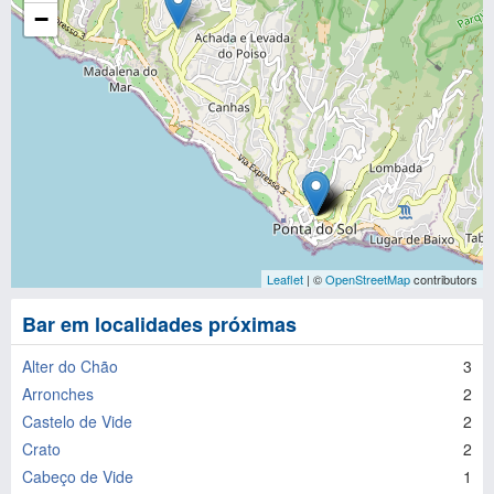
−
Leaflet
| ©
OpenStreetMap
contributors
Bar em localidades próximas
Alter do Chão
3
Arronches
2
Castelo de Vide
2
Crato
2
Cabeço de Vide
1