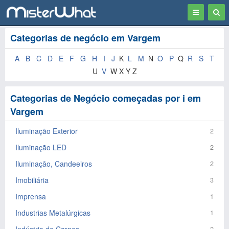
Toggle
Togg
navigation
Sear
Categorias de negócio em Vargem
A
B
C
D
E
F
G
H
I
J
K
L
M
N
O
P
Q
R
S
T
U
V
W X Y Z
Categorias de Negócio começadas por i em
Vargem
Iluminação Exterior
2
Iluminação LED
2
Iluminação, Candeeiros
2
Imobiliária
3
Imprensa
1
Industrias Metalúrgicas
1