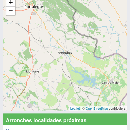
+
−
Leaflet
| ©
OpenStreetMap
contributors
Arronches localidades próximas