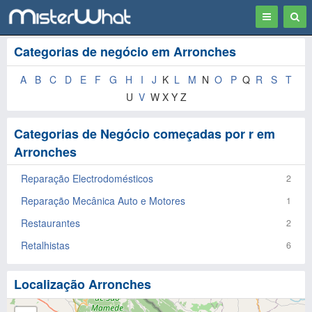
Toggle
Togg
navigation
Sear
Categorias de negócio em Arronches
A
B
C
D
E
F
G
H
I
J
K
L
M
N
O
P
Q
R
S
T
U
V
W X Y Z
Categorias de Negócio começadas por r em
Arronches
Reparação Electrodomésticos
2
Reparação Mecânica Auto e Motores
1
Restaurantes
2
Retalhistas
6
Localização Arronches