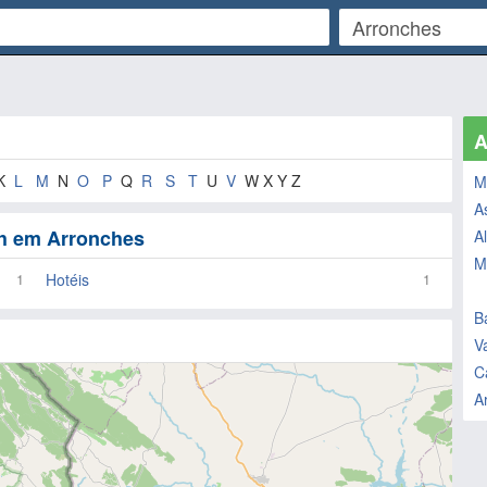
A
K
L
M
N
O
P
Q
R
S
T
U
V
W X Y Z
M
A
 h em Arronches
A
M
Hotéis
1
1
B
V
C
A