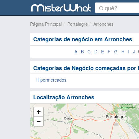
Página Principal
Portalegre
Arronches
Categorias de negócio em Arronches
A
B
C
D
E
F
G
H
I
J
Categorias de Negócio começadas por
Hipermercados
Localização Arronches
+
−