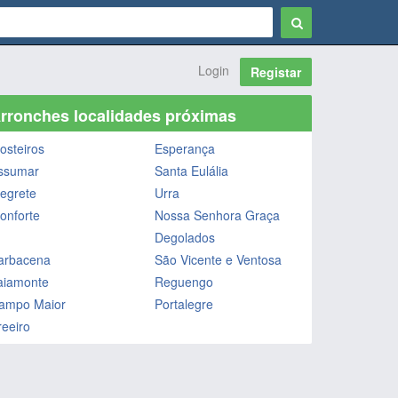
Login
Registar
rronches localidades próximas
osteiros
Esperança
ssumar
Santa Eulália
legrete
Urra
onforte
Nossa Senhora Graça
Degolados
arbacena
São Vicente e Ventosa
aiamonte
Reguengo
ampo Maior
Portalegre
reeiro