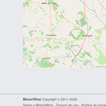
MisterWhat
Copyright © 2011-2026
Sobre o MisterWhat
-
Termos de uso
-
Política de priv