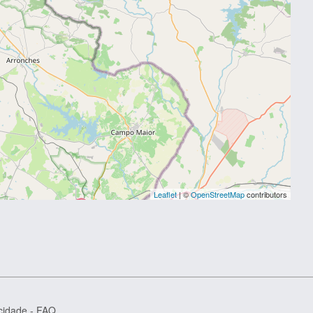
Leaflet
| ©
OpenStreetMap
contributors
acidade
-
FAQ