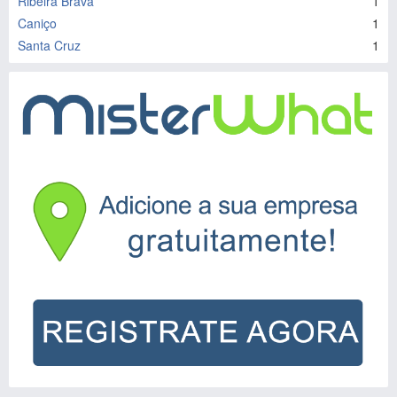
Ribeira Brava
1
Caniço
1
Santa Cruz
1