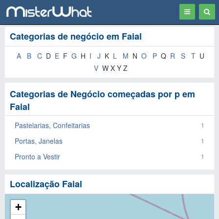
Toggle
Togg
navigation
Sear
Categorias de negócio em Faial
A
B
C
D
E
F
G
H
I
J
K
L
M
N
O
P
Q
R
S
T
U
V
W X Y Z
Categorias de Negócio começadas por p em
Faial
Pastelarias, Confeitarias
1
Portas, Janelas
1
Pronto a Vestir
1
Localização Faial
+