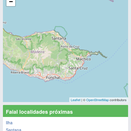
−
Leaflet
| ©
OpenStreetMap
contributors
Faial localidades próximas
Ilha
Santana