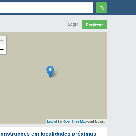
Login
Registar
+
−
Leaflet
| ©
OpenStreetMap
contributors
onstruções em localidades próximas