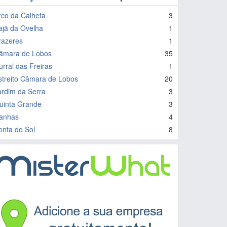
rco da Calheta
3
ajã da Ovelha
1
razeres
1
âmara de Lobos
35
urral das Freiras
1
streito Câmara de Lobos
20
ardim da Serra
3
uinta Grande
3
anhas
4
onta do Sol
8