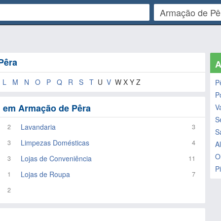
Pêra
A
K
L
M
N
O
P
Q
R
S
T
U
V
W X Y Z
P
P
l em Armação de Pêra
V
S
Lavandaria
2
3
S
Limpezas Domésticas
3
4
A
O
Lojas de Conveniência
3
11
P
Lojas de Roupa
1
7
2