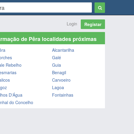
Login
Registar
rmação de Pêra localidades próximas
êra
Alcantarilha
orches
Galé
ale Rebelho
Guia
esmarias
Benagil
alicos
Carvoeiro
lgoz
Lagoa
lhos D'Água
Fontainhas
inhal do Concelho