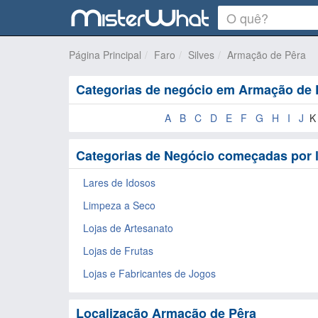
Página Principal
Faro
Silves
Armação de Pêra
Categorias de negócio em Armação de 
A
B
C
D
E
F
G
H
I
J
Categorias de Negócio começadas por 
Lares de Idosos
Limpeza a Seco
Lojas de Artesanato
Lojas de Frutas
Lojas e Fabricantes de Jogos
Localização Armação de Pêra