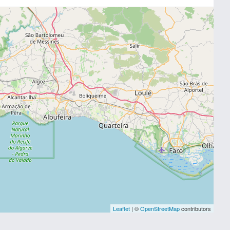
Leaflet
| ©
OpenStreetMap
contributors