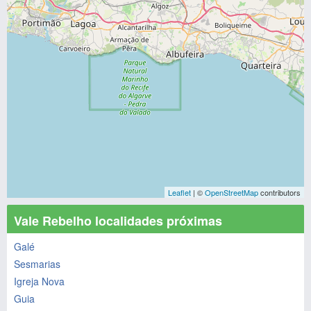
Leaflet
| ©
OpenStreetMap
contributors
Vale Rebelho localidades próximas
Galé
Sesmarias
Igreja Nova
Guia