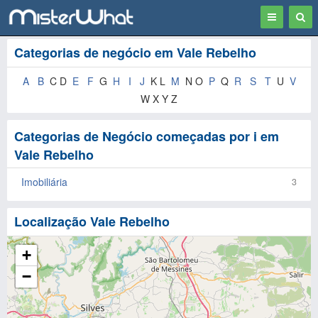
Toggle
Togg
navigation
Sear
Categorias de negócio em Vale Rebelho
A
B
C D
E
F
G
H
I
J
K L
M
N O
P
Q
R
S
T
U
V
W X Y Z
Categorias de Negócio começadas por i em
Vale Rebelho
Imobiliária
3
Localização Vale Rebelho
+
−