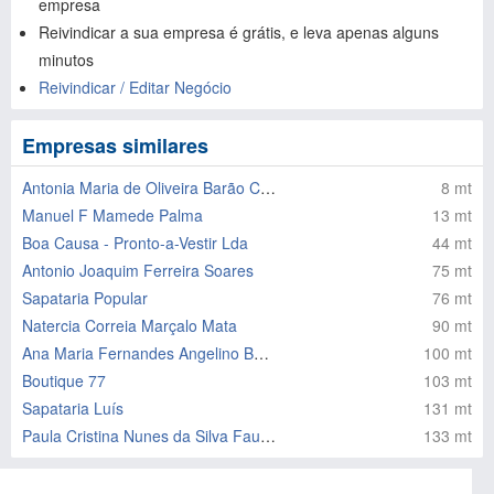
empresa
Reivindicar a sua empresa é grátis, e leva apenas alguns
minutos
Reivindicar / Editar Negócio
Empresas similares
Antonia Maria de Oliveira Barão Conceição Vaz
8 mt
Manuel F Mamede Palma
13 mt
Boa Causa - Pronto-a-Vestir Lda
44 mt
Antonio Joaquim Ferreira Soares
75 mt
Sapataria Popular
76 mt
Natercia Correia Marçalo Mata
90 mt
Ana Maria Fernandes Angelino Batalha
100 mt
Boutique 77
103 mt
Sapataria Luís
131 mt
Paula Cristina Nunes da Silva Faustino
133 mt