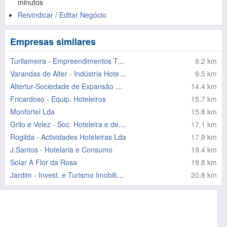
minutos
Reivindicar / Editar Negócio
Empresas similares
Turilameira - Empreendimentos Turisticos Caça Pesca Herdade Lame
9.2 km
Varandas de Alter - Indústria Hoteleira
9.5 km
Altertur-Sociedade de Expansão Regional de Turismo Hoteleiro, S.
14.4 km
Fricardoso - Equip. Hoteleiros
15.7 km
Monfortel Lda
15.8 km
Grilo e Velez - Soc. Hoteleira e de Panificação
17.1 km
Rogilda - Actividades Hoteleiras Lda
17.9 km
J.Santos - Hotelaria e Consumo
19.4 km
Solar A Flor da Rosa
19.8 km
Jardim - Invest. e Turismo Imobiliario Lda
20.8 km