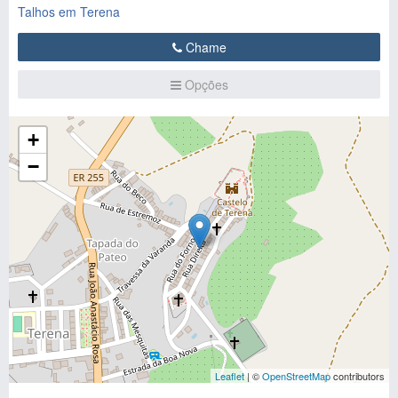
Talhos em Terena
Chame
Opções
+
−
Leaflet
| ©
OpenStreetMap
contributors