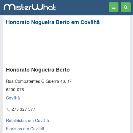
Toggle
Togg
navigation
Sear
Honorato Nogueira Berto em Covilhã
Honorato Nogueira Berto
Rua Combatentes G Guerra 43, 1º
6200-076
Covilhã
275 327 577
Retalhistas em Covilhã
Floristas em Covilhã