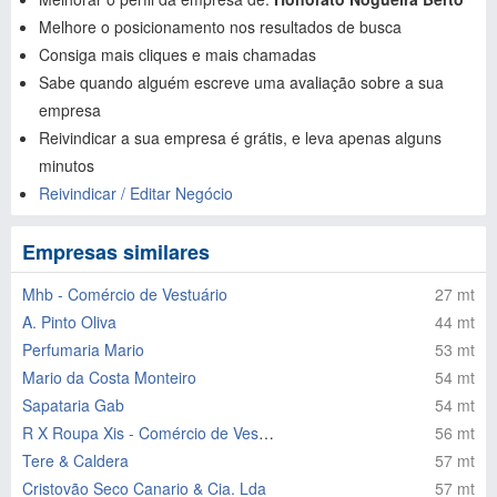
Melhore o posicionamento nos resultados de busca
Consiga mais cliques e mais chamadas
Sabe quando alguém escreve uma avaliação sobre a sua
empresa
Reivindicar a sua empresa é grátis, e leva apenas alguns
minutos
Reivindicar / Editar Negócio
Empresas similares
Mhb - Comércio de Vestuário
27 mt
A. Pinto Oliva
44 mt
Perfumaria Mario
53 mt
Mario da Costa Monteiro
54 mt
Sapataria Gab
54 mt
R X Roupa Xis - Comércio de Vestuário Lda
56 mt
Tere & Caldera
57 mt
Cristovão Seco Canario & Cia. Lda
57 mt