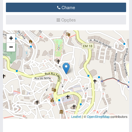
Chame
Opções
+
−
Leaflet
| ©
OpenStreetMap
contributors