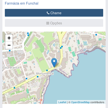
Farmácia em Funchal
Chame
Opções
+
−
Leaflet
| ©
OpenStreetMap
contributors