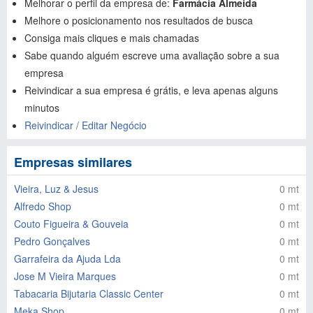
Melhorar o perfil da empresa de:
Farmácia Almeida
Melhore o posicionamento nos resultados de busca
Consiga mais cliques e mais chamadas
Sabe quando alguém escreve uma avaliação sobre a sua
empresa
Reivindicar a sua empresa é grátis, e leva apenas alguns
minutos
Reivindicar / Editar Negócio
Empresas similares
Vieira, Luz & Jesus
0 mt
Alfredo Shop
0 mt
Couto Figueira & Gouveia
0 mt
Pedro Gonçalves
0 mt
Garrafeira da Ajuda Lda
0 mt
Jose M Vieira Marques
0 mt
Tabacaria Bijutaria Classic Center
0 mt
Meka Shop
0 mt