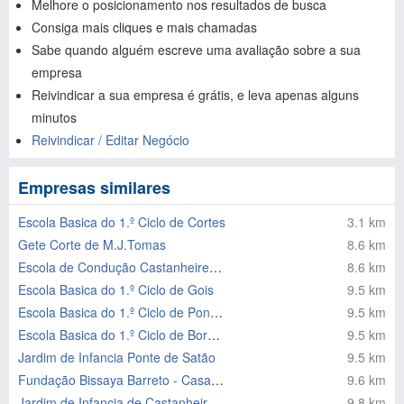
Melhore o posicionamento nos resultados de busca
Consiga mais cliques e mais chamadas
Sabe quando alguém escreve uma avaliação sobre a sua
empresa
Reivindicar a sua empresa é grátis, e leva apenas alguns
minutos
Reivindicar / Editar Negócio
Empresas similares
Escola Basica do 1.º Ciclo de Cortes
3.1 km
Gete Corte de M.J.Tomas
8.6 km
Escola de Condução Castanheirense Lda
8.6 km
Escola Basica do 1.º Ciclo de Gois
9.5 km
Escola Basica do 1.º Ciclo de Ponte de Sotão
9.5 km
Escola Basica do 1.º Ciclo de Bordeiro
9.5 km
Jardim de Infancia Ponte de Satão
9.5 km
Fundação Bissaya Barreto - Casa da Criança Maria Rita do Patroci
9.6 km
Jardim de Infancia de Castanheira de Pera
9.8 km