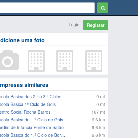
Login
Registar
dicione uma foto
mpresas similares
Escola Basica dos 2.º e 3.º Ciclos de Gois
0 mt
scola Basica 1º Ciclo de Gois
0 mt
entro Social Rocha Barros
167 mt
scola Basica do 1.º Ciclo de Gois
6.6 km
ardim de Infancia Ponte de Satão
6.6 km
Escola Basica do 1.º Ciclo de Bordeiro
6.6 km