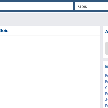
 Góis
A
E
E
C
E
J