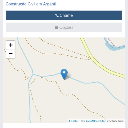
Construção Civil em Arganil
Chame
Opções
+
−
Leaflet
| ©
OpenStreetMap
contributors