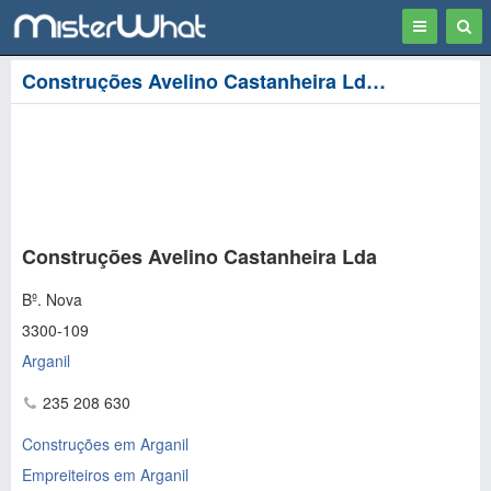
Toggle
Togg
navigation
Sear
Construções Avelino Castanheira Lda em Arganil
Construções Avelino Castanheira Lda
Bº. Nova
3300-109
Arganil
235 208 630
Construções em Arganil
Empreiteiros em Arganil