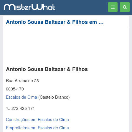
Toggle
Togg
navigation
Sear
Antonio Sousa Baltazar & Filhos em Escalos de Cima
Antonio Sousa Baltazar & Filhos
Rua Arrabalde 23
6005-170
Escalos de Cima
(
Castelo Branco
)
272 425 171
Construções em Escalos de Cima
Empreiteiros em Escalos de Cima