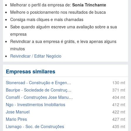
Melhorar o perfil da empresa de:
Sonia Trinchante
Melhore o posicionamento nos resultados de busca
Consiga mais cliques e mais chamadas
Sabe quando alguém escreve uma avaliação sobre a sua
empresa
Reivindicar a sua empresa é grátis, e leva apenas alguns
minutos
Reivindicar / Editar Negócio
Empresas similares
Stoneroad - Construção e Engenharia Civil Lda
130 mt
Bauripe - Sociedade de Construções, S.a.
371 mt
Comafil - Construções Jose Manuel & Filhos Lda
404 mt
Ngo - Investimentos Imobiliarios
412 mt
Jose Manuel
422 mt
Mario Pires
427 mt
Lismago - Soc. de Construções
435 mt