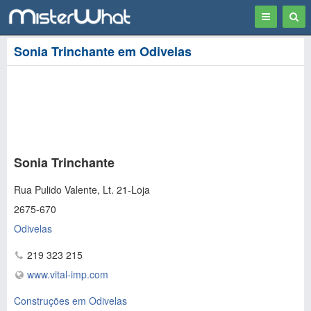
Toggle
Togg
navigation
Sear
Sonia Trinchante em Odivelas
Sonia Trinchante
Rua Pulido Valente, Lt. 21-Loja
2675-670
Odivelas
219 323 215
www.vital-imp.com
Construções em Odivelas