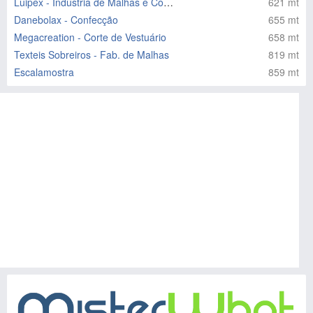
Luipex - Indústria de Malhas e Confecções
621 mt
Danebolax - Confecção
655 mt
Megacreation - Corte de Vestuário
658 mt
Texteis Sobreiros - Fab. de Malhas
819 mt
Escalamostra
859 mt